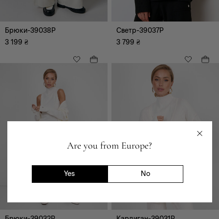
чорний
білий
Брюки-39038P
Светр-39037P
блакитний
3 199
₴
3 799
₴
Are you from Europe?
Yes
No
Брюки-39032P
Кардиган-39031P