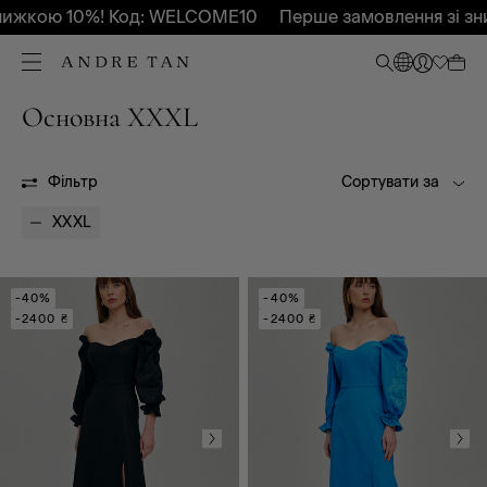
нижкою 10%! Код: WELCOME10
Перше замовлення зі зн
Основна XXXL
XS
S
M
L
XL
XXL
Фільтр
Сортувати за
XXXL
БР
XXXL
-40%
-40%
-2400 ₴
-2400 ₴