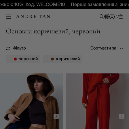
жкою 10%! Код: WELCOME10
Перше замовлення зі зниж
Основна коричневий, червоний
XS
S
M
L
XXL
БР
Фільтр
Сортувати за
червоний
коричневий