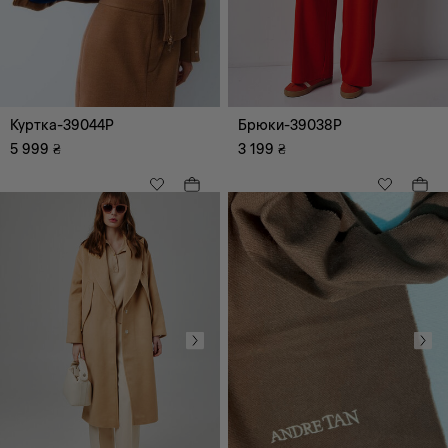
Куртка-39044P
Брюки-39038P
5 999
₴
3 199
₴
чорний
червоний