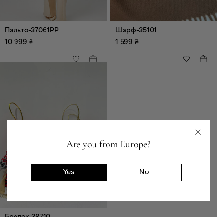
білий
зелений
коричневий
сірий
Пальто-37061PP
Шарф-35101
синій
блакитний
10 999
₴
1 599
₴
рожевий
жовтий
Are you from Europe?
Yes
No
Брелок-38710