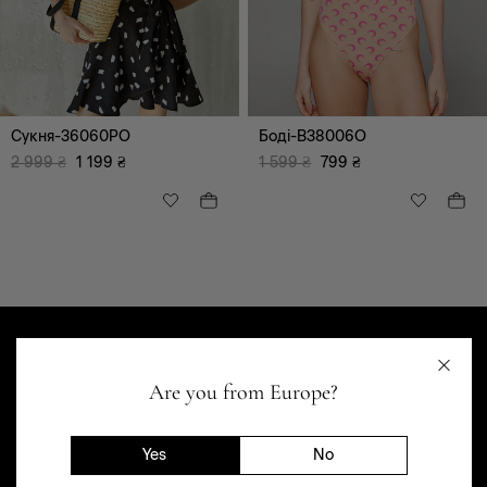
Шорти
Сукні, сарафани
Корсети
Сукня-36060PO
Боді-B38006O
2 999
₴
1 199
₴
1 599
₴
799
₴
XS
Are you from Europe?
Yes
No