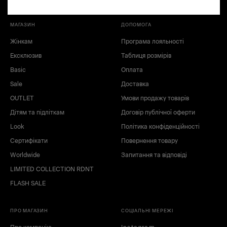
МАГАЗИН
ДОПОМОГА
Жінкам
Програма лояльності
Ексклюзив
Таблиця розмірів
Basic
Оплата
Sale
Доставка
OUTLET
Умови продажу товарів
чорний
бежевий
Дітям та підліткам
Договір публічної оферти
Look
Політика конфіденційності
Сертифікати
Повернення товару
Worldwide
Запитання та відповіді
LIMITED COLLECTION RDNT
FLASH SALE
ПРО МАГАЗИН
СОЦІАЛЬНІ МЕРЕЖІ