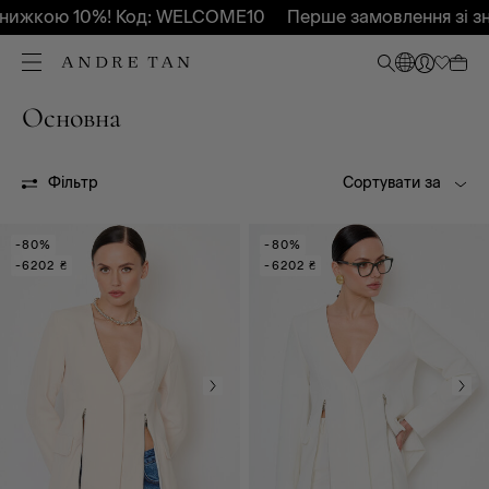
знижкою 10%! Код: WELCOME10
Перше замовлення зі з
Основна
Всі
OUTLET
Фільтр
Сортувати за
-80%
-80%
-6202 ₴
-6202 ₴
Всі
Приталений