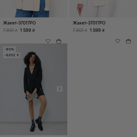
Жакет-37017PO
Жакет-37017PO
7 801
₴
1 599
₴
7 801
₴
1 599
₴
-80%
-6202 ₴
Всі
Ультра Модний