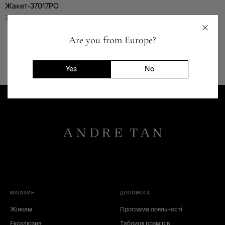
Жакет-37017PO
Жінкам
7 801
₴
1 599
₴
Основна
Are you from Europe?
Yes
No
XS
S
M
L
МАГАЗИН
ДОПОМОГА
Жінкам
Програма лояльності
Ексклюзив
Таблиця розмірів