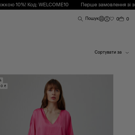
ою 10%! Код: WELCOME10
Перше замовлення зі зни
Пошук
0
0
Сортувати за
%
80 ₴