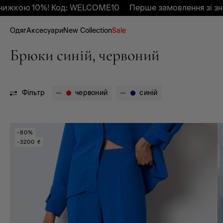
жкою 10%! Код: WELCOME10
Перше замовлення зі зниж
Одяг
Аксесуари
New Collection
Sale
Брюки синій, червоний
Фільтр
червоний
синій
-80%
-3200 ₴