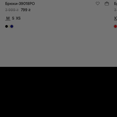
Брюки-39018PO
Б
3 999
₴
799
₴
3
M
S
XS
X