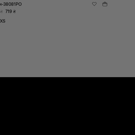
и-38081PO
₴
719
₴
XS