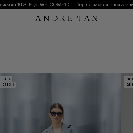
кою 10%! Код: WELCOME10
Перше замовлення зі знижк
-60%
-80
-2160 ₴
-28