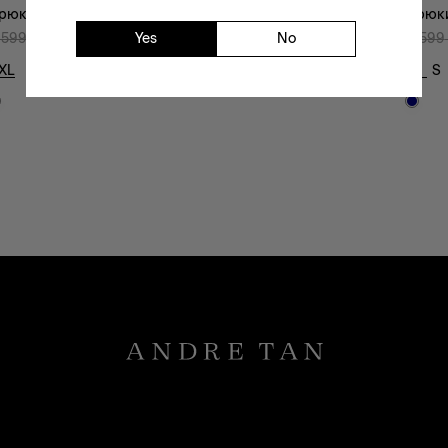
рюки-38002O
Брюк
Yes
No
 599
₴
1 439
₴
3 599
XL
L
S