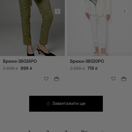
Брюки-38026PO
Брюки-38020PO
2 999
₴
899
₴
3 599
₴
719
₴
Завантажити ще