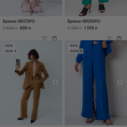
Шорти
Сукні, сарафани
Корсети
Брюки-39072PO
Брюки-39050PO
2 999
₴
899
₴
3 399
₴
1 019
₴
-50%
-80%
-1500 ₴
-3200 ₴