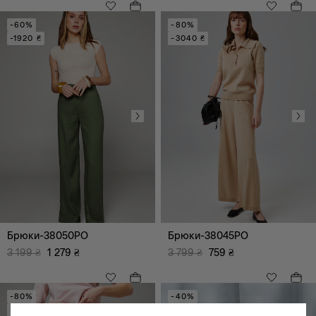
-60%
-80%
-1920 ₴
-3040 ₴
Брюки-38050PO
Брюки-38045PO
3 199
₴
1 279
₴
3 799
₴
759
₴
-80%
-40%
-3040 ₴
-1520 ₴