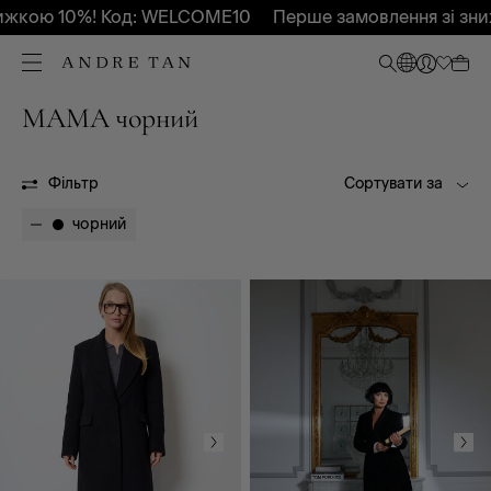
жкою 10%! Код: WELCOME10
Перше замовлення зі зни
MAMA чорний
MAMA
MAMA
Фільтр
Сортувати за
чорний