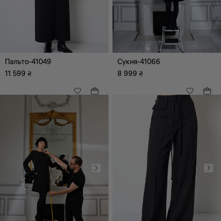
Пальто-41049
Сукня-41066
11 599
₴
8 999
₴
XS
S
M
L
XL