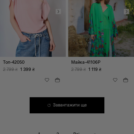
Топ-42050
Майка-41106P
2 799
₴
1 399
₴
2 799
₴
1 119
₴
Завантажити ще