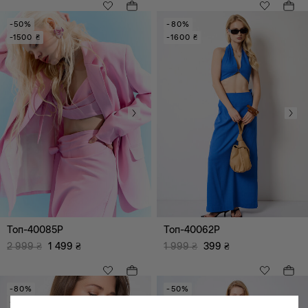
XL
XXL
-50%
-80%
XXXL
-1500 ₴
-1600 ₴
Топ-40085P
Топ-40062P
2 999
₴
1 499
₴
1 999
₴
399
₴
-80%
-50%
-1600 ₴
-1400 ₴