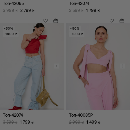
Топ-42065
Топ-42074
3 999
₴
2 799
₴
3 599
₴
1 799
₴
-50%
-50%
-1800 ₴
-1500 ₴
Топ-42074
Топ-40085P
XS
S
3 599
₴
1 799
₴
2 999
₴
1 499
₴
M
L