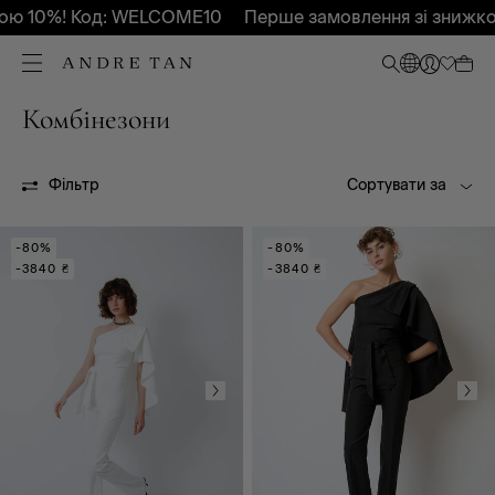
ю 10%! Код: WELCOME10
Перше замовлення зі знижко
Комбінезони
Всі
Весна - Літо 2025
Весна - Літо 2026
Осінь-Зима 2026
OUTLET
Фільтр
Сортувати за
-80%
-80%
-3840 ₴
-3840 ₴
Всі
Палаццо