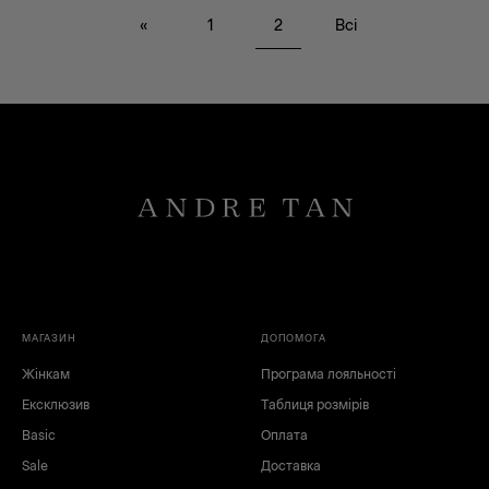
«
1
2
Всі
XS
S
M
L
XL
XXL
XXXL
МАГАЗИН
ДОПОМОГА
Жінкам
Програма лояльності
Ексклюзив
Таблиця розмірів
Basic
Оплата
Sale
Доставка
чорний
червоний