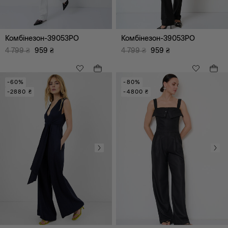
Прямий
Прямий класичний
Завужений
Класичний
Карго
Комбінезон-39053PO
Комбінезон-39053PO
4 799
₴
959
₴
4 799
₴
959
₴
-60%
-80%
-2880 ₴
-4800 ₴
Всі
Діловий
Романтичний
Весільний
Коктейльний
Повсякденний
Відпочинок (дозвілля)
Вечірній