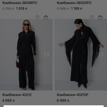
Комбінезон-38048PO
Комбінезон-38024PO
4 799
₴
1 919
₴
5 999
₴
1 199
₴
Одяг
Верхній одяг
Комбінезони
Майки, топи
Спідниці
Сукні, сарафани
Комбінезон-42012
Комбінезон-40210P
Блузи, туніки, сорочки
4 999
₴
6 999
₴
Брюки