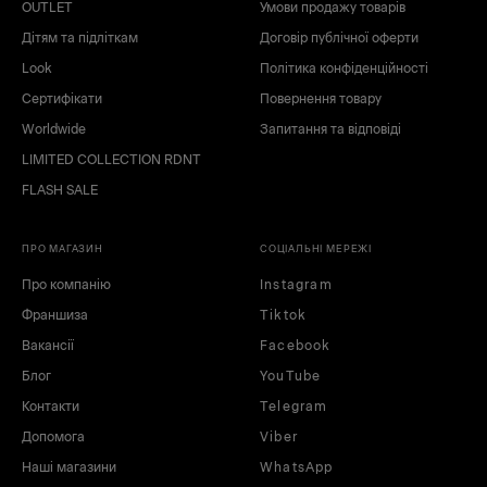
OUTLET
Умови продажу товарів
білий
зелений
Дітям та підліткам
Договір публічної оферти
коричневий
синій
Look
Політика конфіденційності
жовтий
Сертифікати
Повернення товару
Worldwide
Запитання та відповіді
LIMITED COLLECTION RDNT
FLASH SALE
ПРО МАГАЗИН
СОЦІАЛЬНІ МЕРЕЖІ
Про компанію
Instagram
Франшиза
Tiktok
Вакансії
Facebook
Блог
YouTube
Контакти
Telegram
Допомога
Viber
Наші магазини
WhatsApp