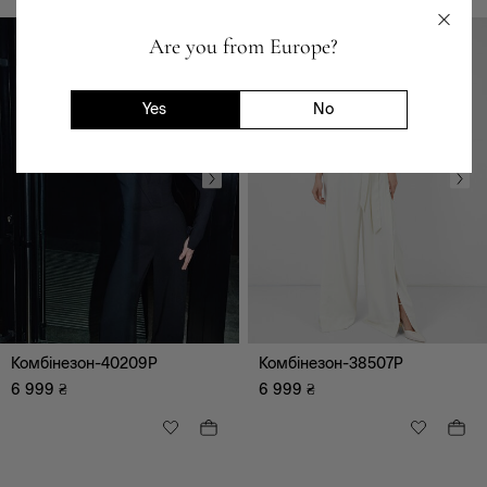
Светри, гольфи,
кардігани, худі
Are you from Europe?
Піджаки, жакети,
жилети
Шорти
Yes
No
Футболки
Костюми
Вишиванки
Святкові образи
Джинсовий одяг
Bestseller
Корсети
Комбінезон-40209P
Комбінезон-38507P
6 999
₴
6 999
₴