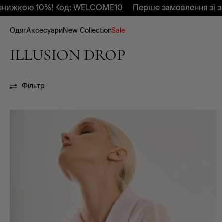
жкою 10%! Код: WELCOME10
Перше замовлення зі зниж
Одяг
Аксесуари
New Collection
Sale
ILLUSION DROP
Фільтр