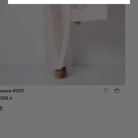
рюки-41021
 599
₴
S