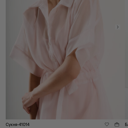
Сукня-41014
Б