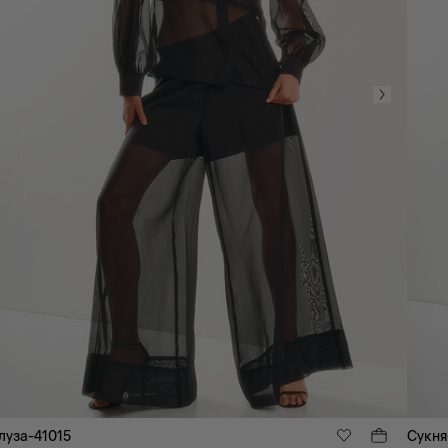
луза-41015
Сукня