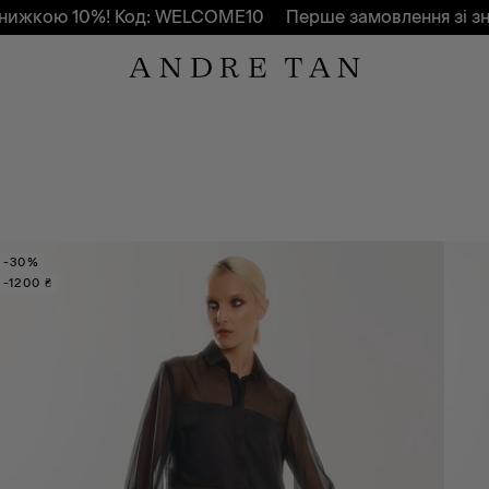
кою 10%! Код: WELCOME10
Перше замовлення зі знижк
-30%
-1200 ₴