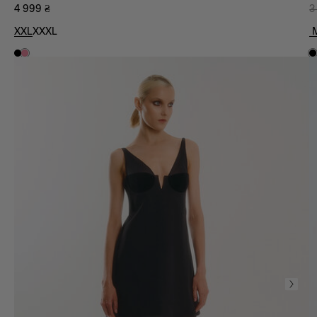
4 999
₴
3
XXL
XXXL