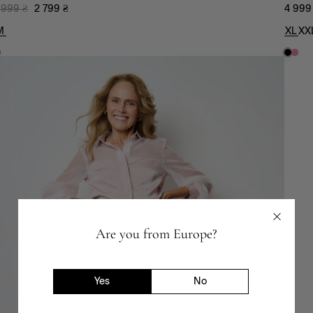
 999
₴
2 799
₴
4 999
M
XL
XX
Are you from Europe?
Yes
No