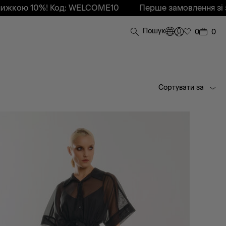
ою 10%! Код: WELCOME10
Перше замовлення зі зни
Пошук
0
0
Сортувати за