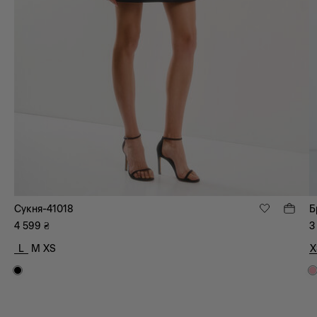
Сукня-41018
Б
4 599
₴
3
L
M
XS
X