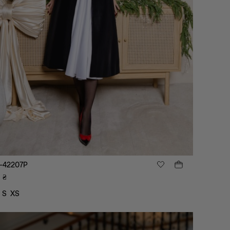
-42207P
9
₴
S
XS