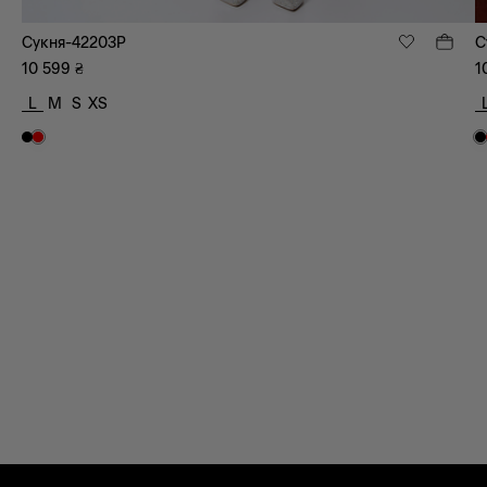
Сукня-42203P
С
10 599
₴
1
L
M
S
XS