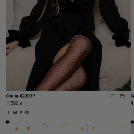
Сукня-42209P
К
11 599
₴
4
L
M
S
XS