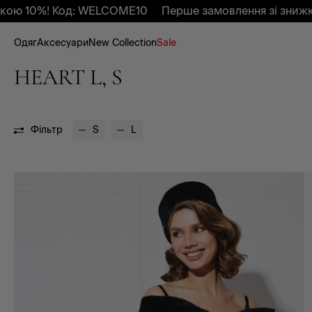
д: WELCOME10
Перше замовлення зі знижкою 10%! Код
Одяг
Аксесуари
New Collection
Sale
HEART L, S
Фільтр
S
L