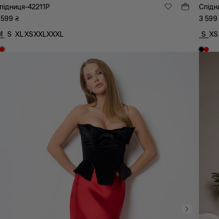
підниця-42211P
Спідн
 599
₴
3 599
M
S
XL
XS
XXL
XXXL
S
XS