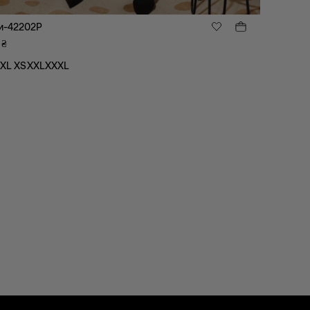
и-42202P
₴
XL
XS
XXL
XXXL