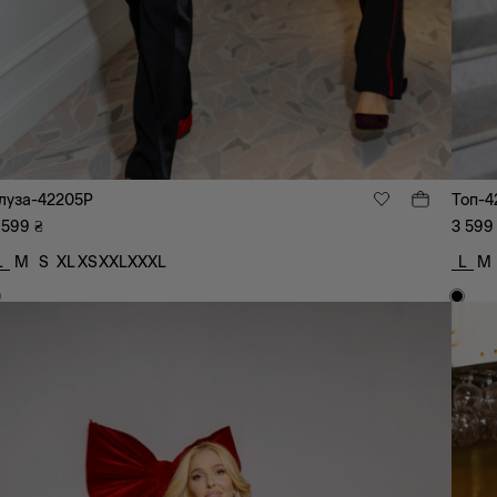
луза-42205P
Топ-4
 599
₴
3 599
L
M
S
XL
XS
XXL
XXXL
L
M