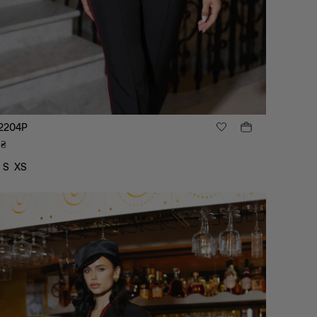
2204P
₴
S
XS