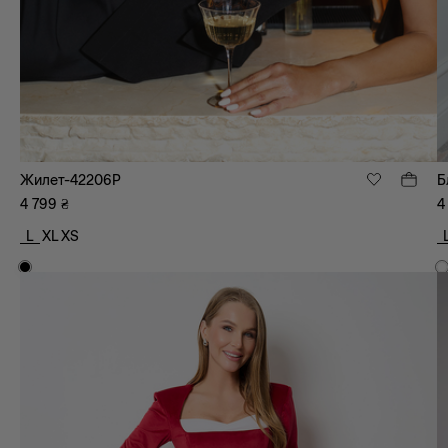
Жилет-42206P
Б
4 799
₴
4
L
XL
XS