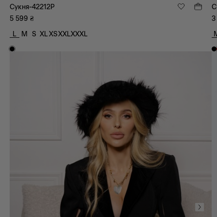
Сукня-42212P
С
5 599
₴
3
L
M
S
XL
XS
XXL
XXXL