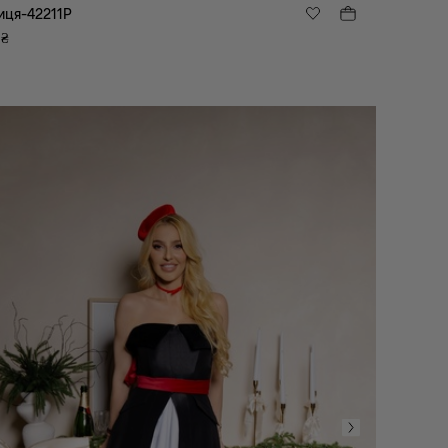
иця-42211P
₴