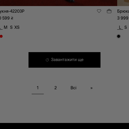
укня-42203P
Брюк
0 599
₴
3 999
L
M
S
XS
L
S
Завантажити ще
1
2
Всі
»