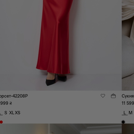
орсет-42208P
Сукня
 999
₴
11 59
L
S
XL
XS
L
M