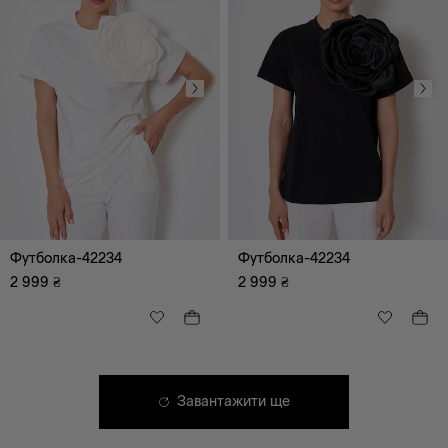
Футболка-42234
Футболка-42234
2 999
₴
2 999
₴
Завантажити ще