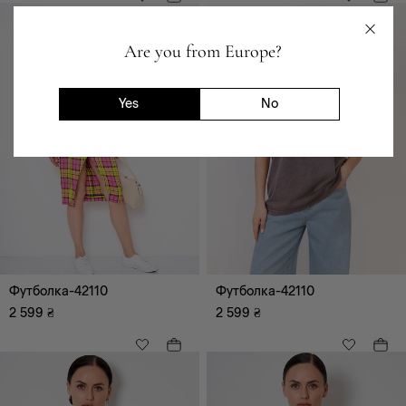
Are you from Europe?
Yes
No
Футболка-42110
Футболка-42110
XS
S
2 599
₴
2 599
₴
M
L
XL
XXL
XXXL