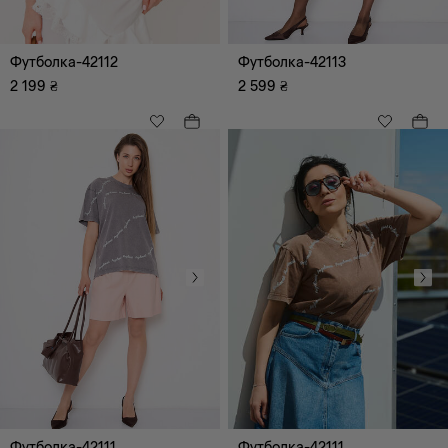
Футболка-42112
Футболка-42113
2 199
₴
2 599
₴
Одяг
Верхній одяг
Комбінезони
Майки, топи
Спідниці
Сукні, сарафани
Блузи, туніки, сорочки
Брюки
Футболка-42111
Футболка-42111