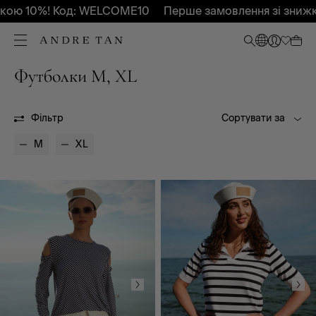
ю 10%! Код: WELCOME10
Перше замовлення зі знижко
Футболки M, XL
Всі
Весна - Літо 2026
Осінь-Зима 2026
OUTLET
Фільтр
Сортувати за
M
XL