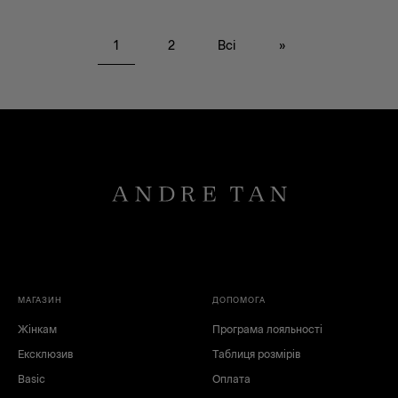
чорний
білий
зелений
коричневий
1
2
Всі
»
сірий
синій
рожевий
бежевий
МАГАЗИН
ДОПОМОГА
Жінкам
Програма лояльності
Ексклюзив
Таблиця розмірів
Basic
Оплата