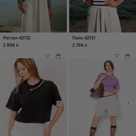
Реглан-42132
Поло-42131
2 999
₴
3 799
₴
Всі
Повсякденний