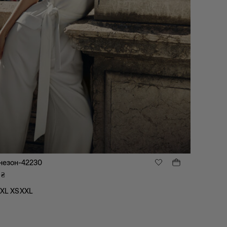
незон-42230
₴
XL
XS
XXL