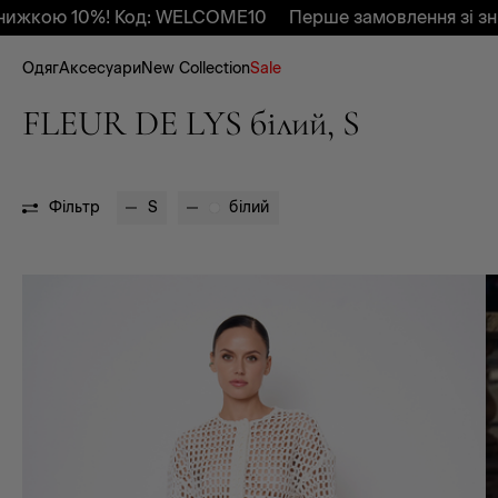
0%! Код: WELCOME10
Перше замовлення зі знижкою 1
Одяг
Аксесуари
New Collection
Sale
FLEUR DE LYS білий, S
Фільтр
S
білий