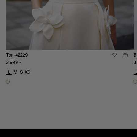
Топ-42229
Б
3 999
₴
3
L
M
S
XS