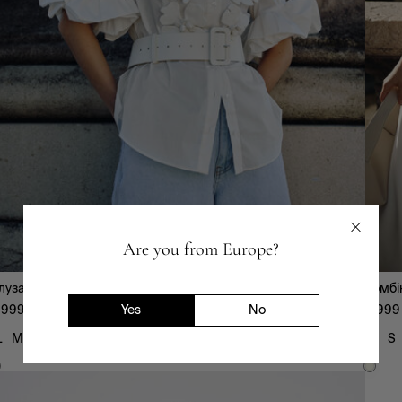
Are you from Europe?
луза-42233
Комбі
Yes
No
 999
₴
5 999
L
M
S
XS
L
S