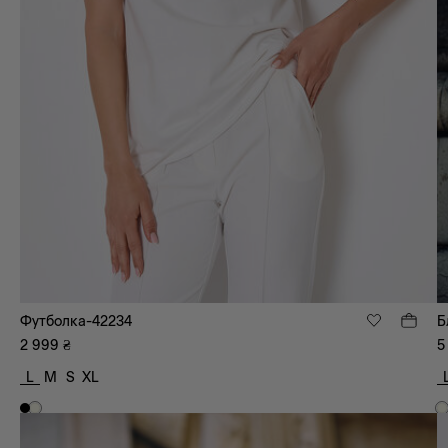
Футболка-42234
Б
2 999
₴
5
L
M
S
XL