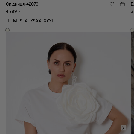
Спідниця-42073
Б
4 799
₴
3
L
M
S
XL
XS
XXL
XXXL