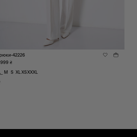
рюки-42226
 999
₴
L
M
S
XL
XS
XXXL