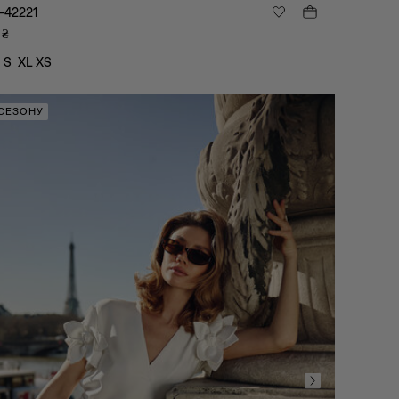
-42221
₴
S
XL
XS
 СЕЗОНУ