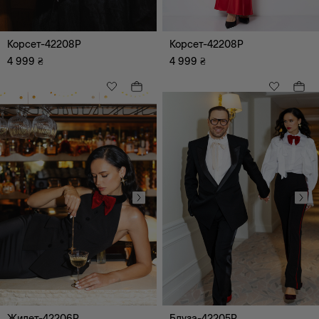
Всі
Палаццо
А-силует
Прямий
Корсет-42208P
Корсет-42208P
Сукня-жакет
Однобортний
4 999
₴
4 999
₴
Сонце-кльош
Трапеція
Сукня-сорочка
Футляр
Оверсайз
Кроп-топ
Приталений
Комбінація
Прямий класичний
Завужений
Класичний
Асиметричний
З баскою
Кюлоти
Бэбі-долл
Мом
Куртка-сорочка
Кльош
Жилет-42206P
Блуза-42205P