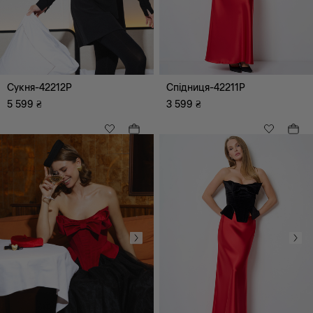
Всі
максі
міді
міні
Сукня-42212P
Спідниця-42211P
до коліна
5 599
₴
3 599
₴