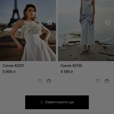
MAMA
HEART
FLEUR DE LYS
SAINT ODESA
DOPAMINE DROP
Сукня-42221
Сукня-42135
5 999
₴
4 199
₴
Завантажити ще
XS
S