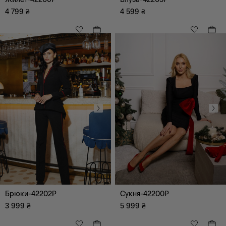
4 799
₴
4 599
₴
Всі
Пляжний
Діловий
Романтичний
Весільний
Коктейльний
Повсякденний
Відпочинок (дозвілля)
Ультра Модний
Вечірній
Брюки-42202P
Сукня-42200P
3 999
₴
5 999
₴