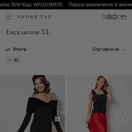
 10%! Код: WELCOME10
Перше замовлення зі знижкою
Ексклюзив XL
Всі
Весна - Літо 2024
Весна - Літо 2025
Весна - Літо 2026
Осінь-Зима 2026
Осінь-Зима 2027
Фільтр
Сортувати за
OUTLET
XL