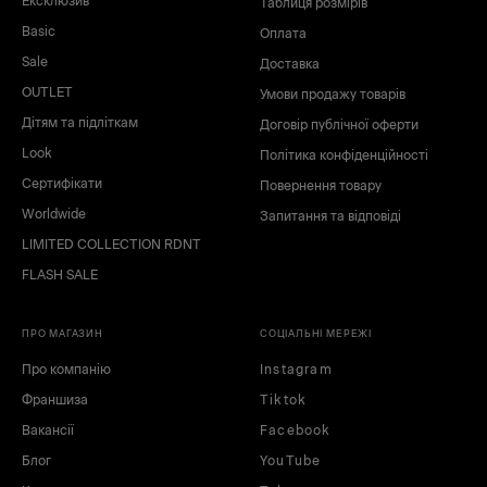
сірий
синій
Ексклюзив
Таблиця розмірів
блакитний
рожевий
Basic
Оплата
Sale
Доставка
OUTLET
Умови продажу товарів
Дітям та підліткам
Договір публічної оферти
Look
Політика конфіденційності
Сертифікати
Повернення товару
Worldwide
Запитання та відповіді
LIMITED COLLECTION RDNT
FLASH SALE
ПРО МАГАЗИН
СОЦІАЛЬНІ МЕРЕЖІ
Про компанію
Instagram
Франшиза
Tiktok
Вакансії
Facebook
Блог
YouTube