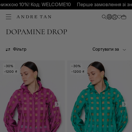
нижкою 10%! Код: WELCOME10
Перше замовлення зі зн
DOPAMINE DROP
DOPAMINE DROP
Фільтр
Сортувати за
-30%
-30%
-1200 ₴
-1200 ₴