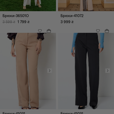
Брюки-36501O
Брюки-41072
3 599
₴
1 799
₴
3 999
₴
Всі
Пляжний
Діловий
Романтичний
Коктейльний
Повсякденний
Відпочинок (дозвілля)
Ультра Модний
Вечірній
Брюки-41031
Брюки-41031