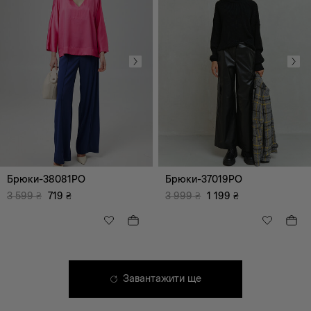
XS
S
M
L
XL
XXL
Брюки-38081PO
Брюки-37019PO
XXXL
БР
3 599
₴
719
₴
3 999
₴
1 199
₴
Завантажити ще