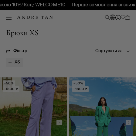
ю 10%! Код: WELCOME10
Перше замовлення зі знижко
Брюки XS
Всі
Весна - Літо 2024
Весна - Літо 2025
Весна - Літо 2026
Осінь-Зима 2026
Осінь-Зима 2027
Фільтр
Сортувати за
OUTLET
XS
-50%
-50%
-1800 ₴
-1800 ₴