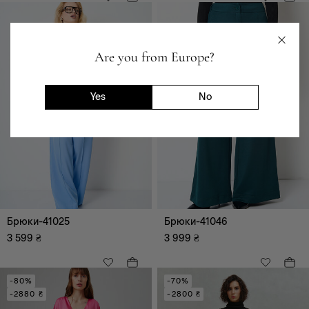
кардігани, худі
Піджаки, жакети,
жилети
Шорти
Are you from Europe?
Футболки
Костюми
Yes
No
Вишиванки
Святкові образи
Джинсовий одяг
Bestseller
Корсети
Брюки-41025
Брюки-41046
3 599
₴
3 999
₴
-80%
-70%
-2880 ₴
-2800 ₴