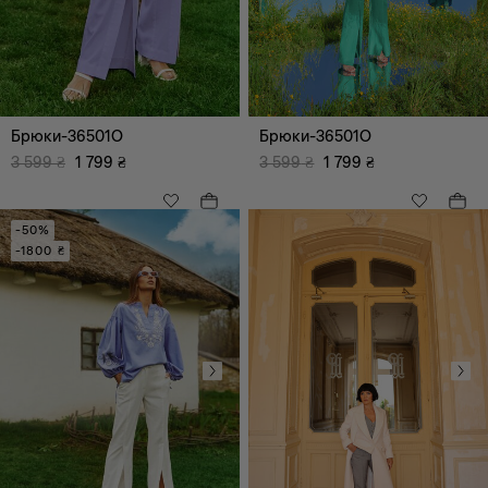
Брюки-36501O
Брюки-36501O
Всі
Палаццо
3 599
₴
1 799
₴
3 599
₴
1 799
₴
Прямий
Прямий класичний
Завужений
Кюлоти
Мом
Джогери
-50%
-1800 ₴
Кльош
Карго