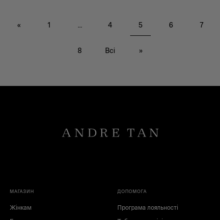
«
1
...
4
5
6
7
8
Всі
»
чорний
червоний
білий
зелений
коричневий
сірий
синій
блакитний
рожевий
жовтий
бежевий
лаванда
лайм
МАГАЗИН
ДОПОМОГА
Жінкам
Програма лояльності