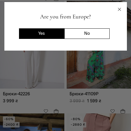
Піджаки, жакети,
-60%
жилети
-2400 ₴
Are you from Europe?
Шорти
Футболки
Yes
No
Костюми
Вишиванки
Святкові образи
Джинсовий одяг
Bestseller
Корсети
Брюки-42226
Брюки-41109P
3 999
₴
3 999
₴
1 599
₴
-60%
-80%
-2400 ₴
-2880 ₴