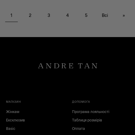
1
2
3
4
5
Всі
»
чорний
червоний
білий
зелений
коричневий
сірий
синій
блакитний
рожевий
жовтий
бежевий
МАГАЗИН
ДОПОМОГА
Жінкам
Програма лояльності
Ексклюзив
Таблиця розмірів
Basic
Оплата