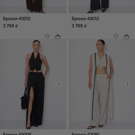
Брюки-43012
Брюки-43012
3 799
₴
3 799
₴
Всі
Пляжний
Діловий
Романтичний
Коктейльний
Повсякденний
Відпочинок (дозвілля)
Ультра Модний
Вечірній
Брюки-43006
Брюки-42091