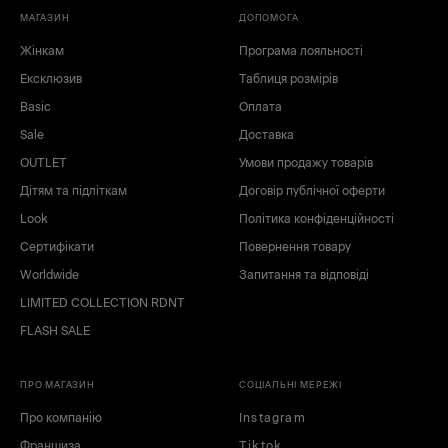
МАГАЗИН
ДОПОМОГА
чорний
червоний
Жінкам
Програма лояльності
білий
сірий
Ексклюзив
nc
Таблиця розмірів
Basic
Оплата
Sale
Доставка
OUTLET
Умови продажу товарів
Дітям та підліткам
Договір публічної оферти
Look
Політика конфіденційності
Сертифікати
Повернення товару
Worldwide
Запитання та відповіді
LIMITED COLLECTION RDNT
FLASH SALE
ПРО МАГАЗИН
СОЦІАЛЬНІ МЕРЕЖІ
Про компанію
Instagram
Франшиза
Tiktok