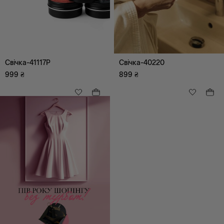
Аксесуари
Ремені, Підтяжки
Хустки, шарфи
Свічка-41117P
Свічка-40220
Більше аксесуарів
999
₴
899
₴
Сумки
Головні убори,
комплекти
Рукавички, мітенки