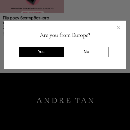
Пів року безтурботного
шопінгу з ANDRE TAN —
36900
Are you from Europe?
17 999
₴
БР
ШТ.
Yes
No