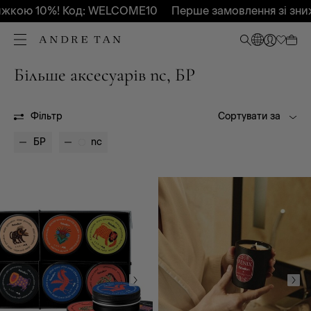
ижкою 10%! Код: WELCOME10
Перше замовлення зі зни
Більше аксесуарів nc, БР
Всі
Весна - Літо 2025
Весна - Літо 2026
Осінь-Зима 2027
Без сезону
Фільтр
Сортувати за
БР
nc