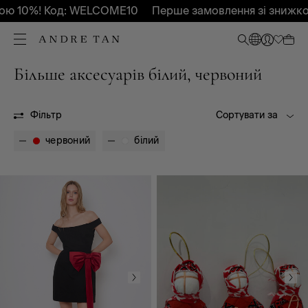
ою 10%! Код: WELCOME10
Перше замовлення зі знижко
Більше аксесуарів білий, червоний
Всі
Весна - Літо 2025
Весна - Літо 2026
Осінь-Зима 2027
Без сезону
Фільтр
Сортувати за
червоний
білий