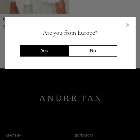
Обруч-32312
1 199
₴
Are you from Europe?
БР
Yes
No
МАГАЗИН
ДОПОМОГА