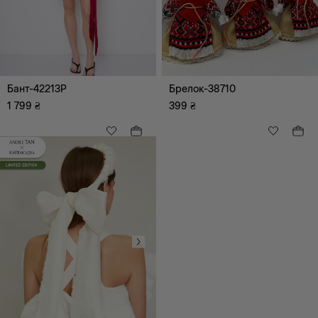
Аксесуари
Ремені, Підтяжки
Хустки, шарфи
Бант-42213P
Брелок-38710
Більше аксесуарів
1 799
₴
399
₴
Сумки
Головні убори,
комплекти
Рукавички, мітенки