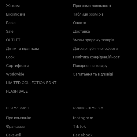
чорний
червоний
Жінкам
Програма лояльності
білий
сірий
Ексклюзив
Таблиця розмірів
nc
Basic
Оплата
Sale
Доставка
OUTLET
Умови продажу товарів
Дітям та підліткам
Договір публічної оферти
Look
Політика конфіденційності
Сертифікати
Повернення товару
Worldwide
Запитання та відповіді
LIMITED COLLECTION RDNT
FLASH SALE
ПРО МАГАЗИН
СОЦІАЛЬНІ МЕРЕЖІ
Про компанію
Instagram
Франшиза
Tiktok
Вакансії
Facebook