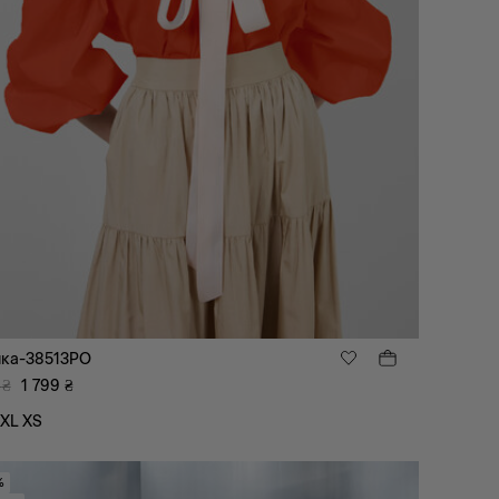
ка-38513PO
₴
1 799
₴
XL
XS
%