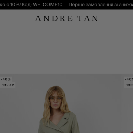
Код: WELCOME10
Перше замовлення зі знижкою 10%! К
-40%
-40
-1920 ₴
-192