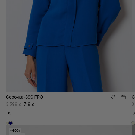
Сорочка-39017PO
С
3 599
₴
719
₴
3
S
-40%