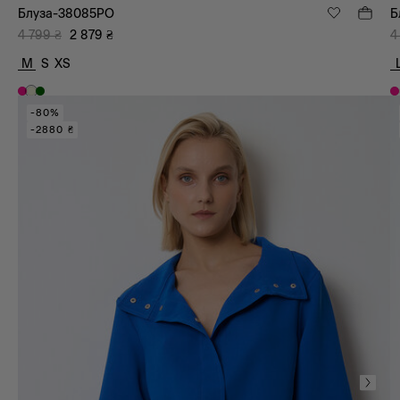
Блуза-38085PO
Б
4 799
₴
2 879
₴
4
M
S
XS
-80%
-2880 ₴