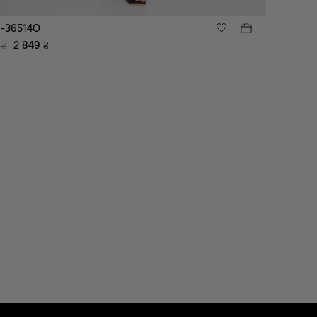
а-36514O
₴
2 849
₴