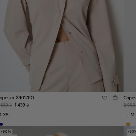
орочка-39017PO
Сороч
 599
₴
1 439
₴
2 999
S
XS
L
M
-60%
-50