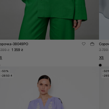
орочка-38049PO
Сороч
 399
₴
1 359
₴
3 799
S
XS
-50%
-50
-2850 ₴
-285