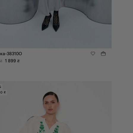
ка-38310O
₴
1 899
₴
%
0 ₴