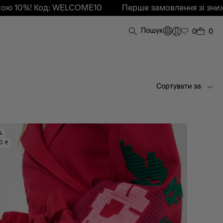
од: WELCOME10
Перше замовлення зі знижкою 10%!
Пошук
0
0
Сортувати за
%
0 ₴