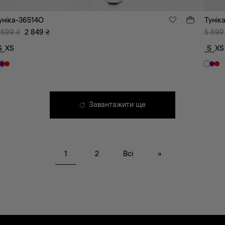
уніка-36514O
Тунік
 699
₴
2 849
₴
5 699
S
XS
S
XS
Завантажити ще
1
2
Всі
»