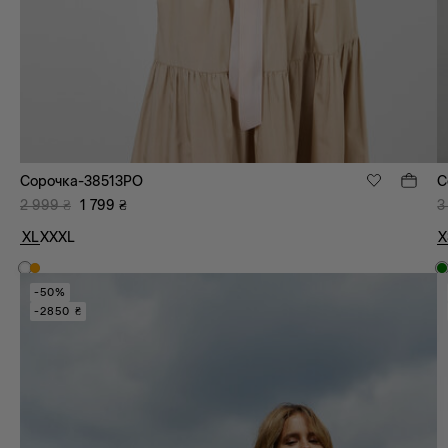
Сорочка-38513PO
С
2 999
₴
1 799
₴
3
XL
XXXL
X
-50%
-2850 ₴