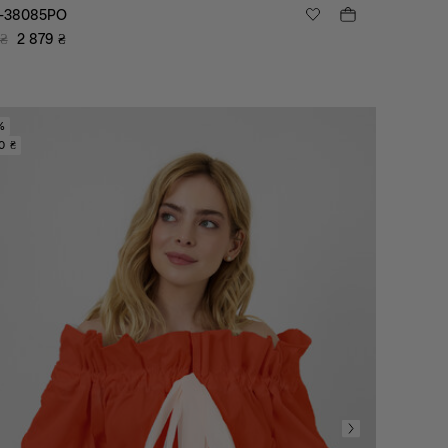
а-38085PO
₴
2 879
₴
%
0 ₴