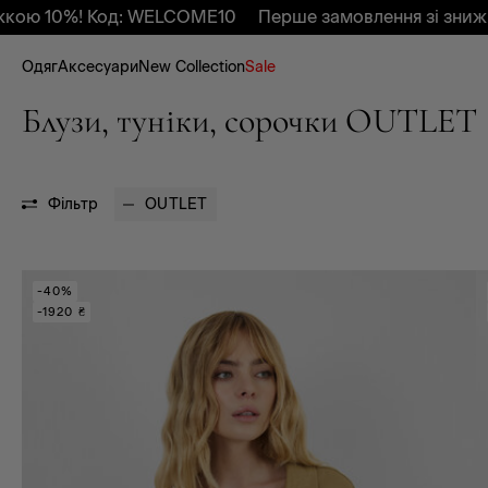
Код: WELCOME10
Перше замовлення зі знижкою 10%! 
Одяг
Аксесуари
New Collection
Sale
Блузи, туніки, сорочки OUTLET
Фільтр
OUTLET
-40%
-1920 ₴