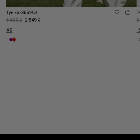
Туніка-36514O
Т
5 699
₴
2 849
₴
5
XS