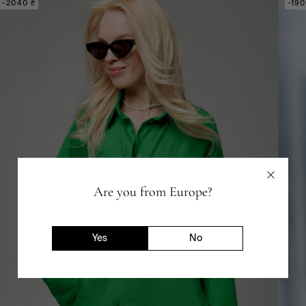
-2040 ₴
-190
Are you from Europe?
Yes
No