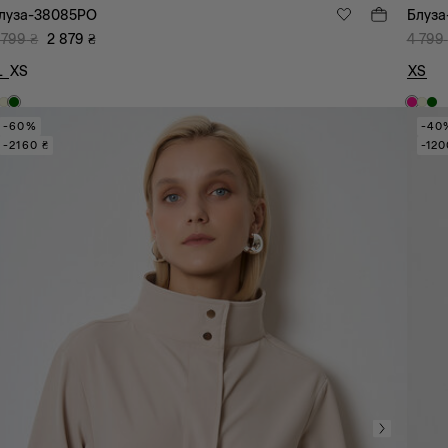
луза-38085PO
Блуз
 799
₴
2 879
₴
4 799
L
XS
XS
-60%
-40
-2160 ₴
-120