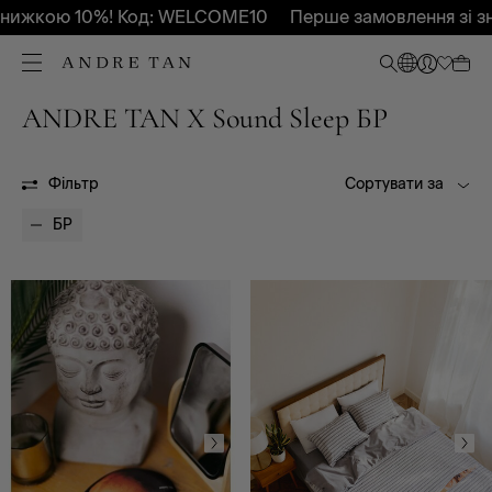
нижкою 10%! Код: WELCOME10
Перше замовлення зі зн
ANDRE TAN X Sound Sleep БР
БР
Фільтр
Сортувати за
БР