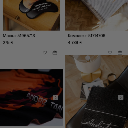
Маска-51965713
Комплект-51714706
275
₴
4 739
₴
чорний
сірий