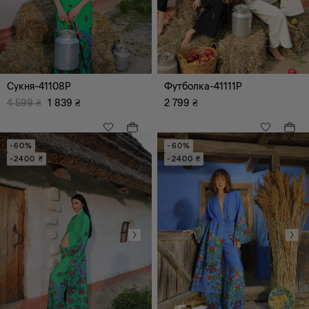
Всі
максі
міді
Сукня-41108P
Футболка-41111P
4 599
₴
1 839
₴
2 799
₴
-60%
-60%
-2400 ₴
-2400 ₴
Всі
Палаццо
А-силует
Кроп-топ