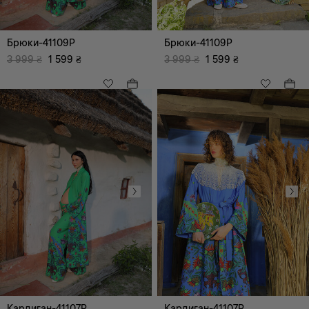
Комбінація
Брюки-41109P
Брюки-41109P
3 999
₴
1 599
₴
3 999
₴
1 599
₴
Всі
Романтичний
Відпочинок (дозвілля)
Ультра Модний
Кардиган-41107P
Кардиган-41107P