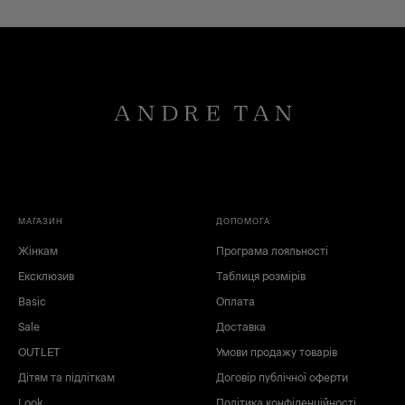
МАГАЗИН
ДОПОМОГА
чорний
білий
Жінкам
Програма лояльності
зелений
синій
Ексклюзив
Таблиця розмірів
Basic
Оплата
Sale
Доставка
OUTLET
Умови продажу товарів
Дітям та підліткам
Договір публічної оферти
Look
Політика конфіденційності