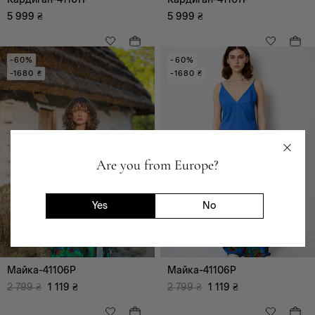
5 999
₴
5 999
₴
-60%
-60%
-1680 ₴
-1680 ₴
Are you from Europe?
Yes
No
ANDRE TAN x Марія
Примаченко
ANDRE TAN x Марія
Примаченко
Майка-41106P
Майка-41106P
2 799
₴
1 119
₴
2 799
₴
1 119
₴