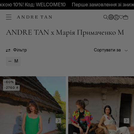
ою 10%! Код: WELCOME10
Перше замовлення зі знижко
ANDRE TAN x Марія Примаченко M
Всі
Весна - Літо 2026
Фільтр
Сортувати за
M
-60%
-2760 ₴