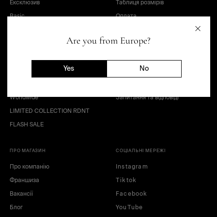
Ексклюзив
Таблиця розмірів
Basic
Оплата
Sale
Доставка
Are you from Europe?
OUTLET
Умови продажу товарів
Дітям та підліткам
Договір публічної оферти
Yes
No
Look
Політика конфіденційності
Сертифікати
Повернення товару
Worldwide
Запитання та відповіді
LIMITED COLLECTION RDNT
FLASH SALE
ПРО МАГАЗИН
СОЦІАЛЬНІ МЕРЕЖІ
Про компанію
Instagram
Франшиза
Tiktok
Вакансії
Facebook
Блог
YouTube