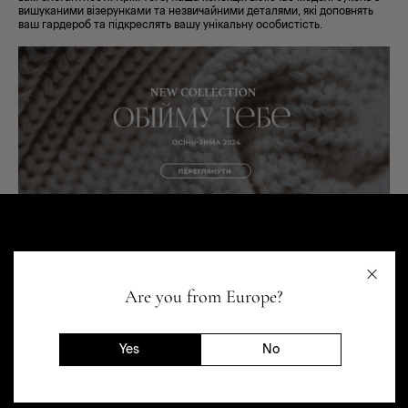
вишуканими візерунками та незвичайними деталями, які доповнять
ваш гардероб та підкреслять вашу унікальну особистість.
Are you from Europe?
Yes
No
МАГАЗИН
ДОПОМОГА