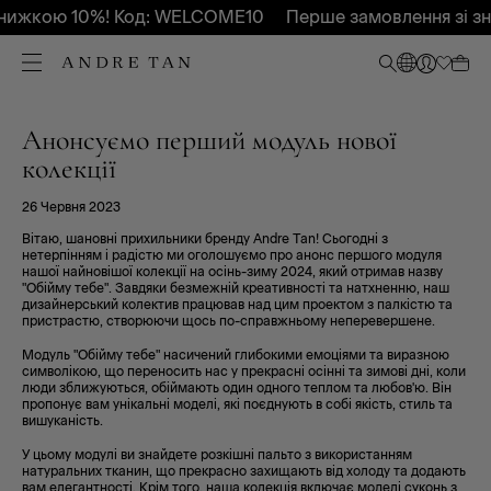
нижкою 10%! Код: WELCOME10
Перше замовлення зі з
Анонсуємо перший модуль нової
колекції
26 Червня 2023
Вітаю, шановні прихильники бренду Andre Tan! Сьогодні з
нетерпінням і радістю ми оголошуємо про анонс першого модуля
нашої найновішої колекції на осінь-зиму 2024, який отримав назву
"Обійму тебе". Завдяки безмежній креативності та натхненню, наш
дизайнерський колектив працював над цим проектом з палкістю та
пристрастю, створюючи щось по-справжньому неперевершене.
Модуль "Обійму тебе" насичений глибокими емоціями та виразною
символікою, що переносить нас у прекрасні осінні та зимові дні, коли
люди зближуються, обіймають один одного теплом та любов'ю. Він
пропонує вам унікальні моделі, які поєднують в собі якість, стиль та
вишуканість.
У цьому модулі ви знайдете розкішні пальто з використанням
натуральних тканин, що прекрасно захищають від холоду та додають
вам елегантності. Крім того, наша колекція включає моделі суконь з