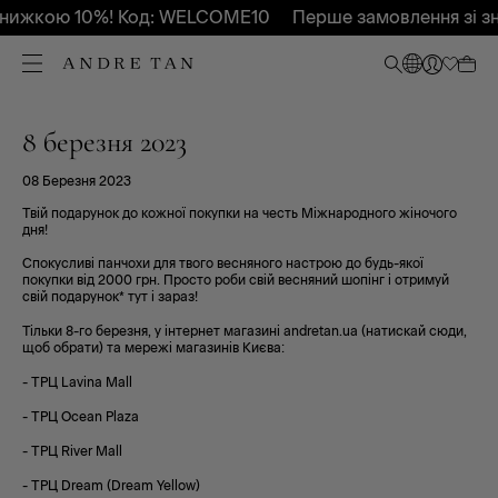
знижкою 10%! Код: WELCOME10
Перше замовлення зі з
8 березня 2023
08 Березня 2023
Твій подарунок до кожної покупки на честь Міжнародного жіночого
дня!
Спокусливі панчохи для твого весняного настрою до будь-якої
покупки від 2000 грн. Просто роби свій весняний шопінг і отримуй
свій подарунок* тут і зараз!
Тільки 8-го березня, у інтернет магазині andretan.ua
(натискай сюди,
щоб обрати)
та мережі магазинів Києва:
- ТРЦ Lavina Mall
- ТРЦ Ocean Plaza
- ТРЦ River Mall
- ТРЦ Dream (Dream Yellow)