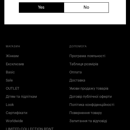
Yes
No
МАГАЗИН
ДОПОМОГА
Жінкам
Програма лояльності
Ексклюзив
Таблиця розмірів
Basic
Оплата
Sale
Доставка
OUTLET
Умови продажу товарів
Дітям та підліткам
Договір публічної оферти
Look
Політика конфіденційності
Сертифікати
Повернення товару
Worldwide
Запитання та відповіді
LIMITED COLLECTION RDNT