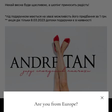
Нехай весна буде щасливою, а шопінг приносить радість!
*під подарунком мається на увазі можливість його придбання за 1 грн.
** акція діє тільки 8.03.2023 допоки подарунки є в наявності
Are you from Europe?