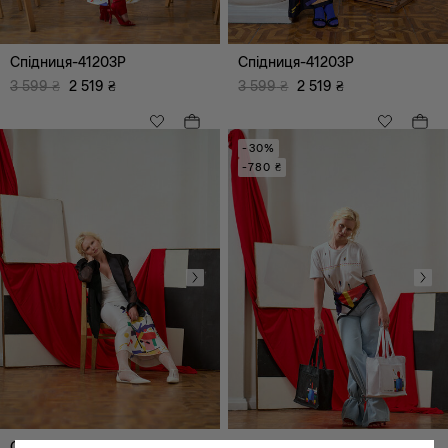
Спідниця-41203P
Спідниця-41203P
3 599
₴
2 519
₴
3 599
₴
2 519
₴
-30%
-780 ₴
Всі
Повсякденний
Ультра Модний
Сукня-41202P
Футболка-41201P