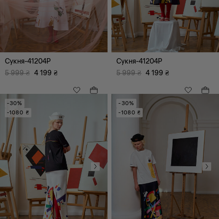
міді
Сукня-41204P
Сукня-41204P
5 999
₴
4 199
₴
5 999
₴
4 199
₴
-30%
-30%
-1080 ₴
-1080 ₴
Всі
Прямий
Оверсайз