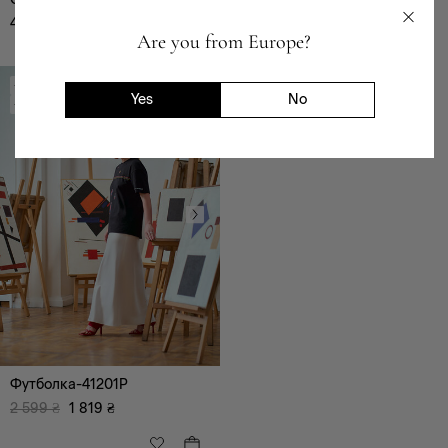
4 599
₴
2 599
₴
1 819
₴
Are you from Europe?
-30%
Yes
No
-780 ₴
TAN x МАЛЕВИЧ КОД
TAN x МАЛЕВИЧ КОД
Футболка-41201P
2 599
₴
1 819
₴