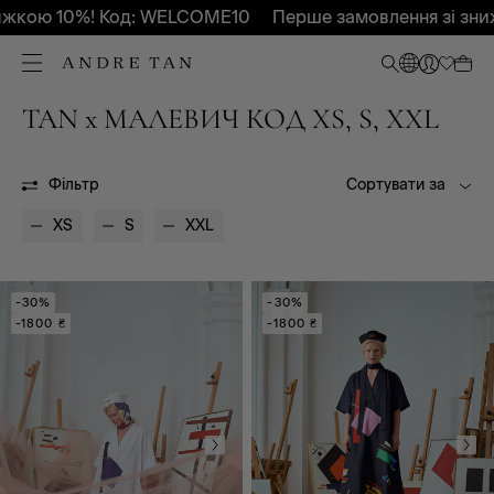
кою 10%! Код: WELCOME10
Перше замовлення зі зниж
TAN x МАЛЕВИЧ КОД XS, S, XXL
Всі
Весна - Літо 2026
Фільтр
Сортувати за
XS
S
XXL
-30%
-30%
-1800 ₴
-1800 ₴
Всі
максі