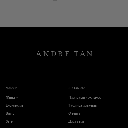
XS
S
M
L
XL
XXL
XXXL
БР
МАГАЗИН
ДОПОМОГА
Жінкам
Програма лояльності
Ексклюзив
Таблиця розмірів
Basic
Оплата
чорний
білий
Sale
Доставка