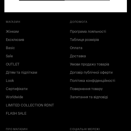
МАГАЗИН
ДОПОМОГА
Жінкам
Програма лояльності
Ексклюзив
Таблиця розмірів
XS
M
Basic
Оплата
XL
XXL
Sale
Доставка
OUTLET
Умови продажу товарів
Дітям та підліткам
Договір публічної оферти
Look
Політика конфіденційності
Сертифікати
Повернення товару
Worldwide
Запитання та відповіді
LIMITED COLLECTION RDNT
FLASH SALE
чорний
сірий
синій
блакитний
ПРО МАГАЗИН
СОЦІАЛЬНІ МЕРЕЖІ