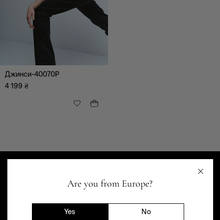
Джинси-40070P
Всі
Повсякденний
4 199
₴
ANDRE TAN DENIM DROP
Are you from Europe?
ANDRE TAN DENIM
DROP
Yes
No