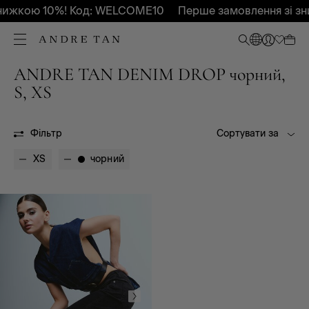
нижкою 10%! Код: WELCOME10
Перше замовлення зі з
ANDRE TAN DENIM DROP чорний,
Всі
Осінь-Зима 2026
S, XS
OUTLET
Фільтр
Сортувати за
XS
чорний
Всі
Завужений
Мом
Куртка-сорочка
Кльош