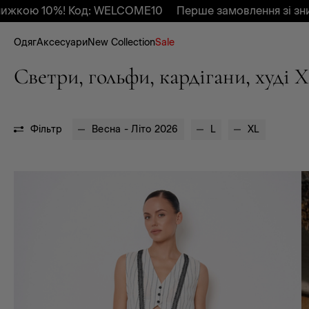
ою 10%! Код: WELCOME10
Перше замовлення зі знижко
Одяг
Аксесуари
New Collection
Sale
Светри, гольфи, кардігани, худі X
Фільтр
L
XL
Весна - Літо 2026