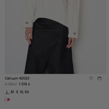
Світшот-42023
3 799
₴
1 519
₴
L
M
S
XL
XS