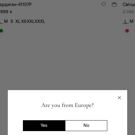
ардиган-41107P
Світш
 999
₴
3 799
L
M
S
XL
XS
XXL
XXXL
L
M
Are you from Europe?
Yes
No