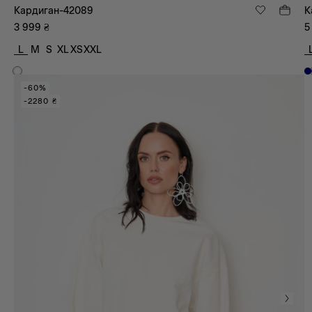
Кардиган-42089
К
3 999
₴
5
L
M
S
XL
XS
XXL
-60%
-2280 ₴