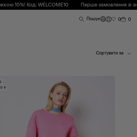
ю 10%! Код: WELCOME10
Перше замовлення зі знижк
Пошук
0
0
Сортувати за
%
0 ₴