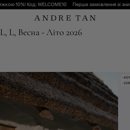
ю 10%! Код: WELCOME10
Перше замовлення зі знижко
L, L, Весна - Літо 2026
-60
-228