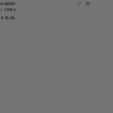
от-42023
₴
1 519
₴
S
XL
XS