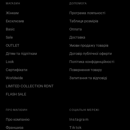
МАГАЗИН
ДОПОМОГА
Жінкам
Програма лояльності
Ексклюзив
Таблиця розмірів
Basic
Оплата
Sale
Доставка
OUTLET
Умови продажу товарів
Дітям та підліткам
Договір публічної оферти
чорний
червоний
Look
Політика конфіденційності
білий
зелений
Сертифікати
Повернення товару
коричневий
сірий
Worldwide
Запитання та відповіді
синій
блакитний
LIMITED COLLECTION RDNT
рожевий
жовтий
бежевий
FLASH SALE
ПРО МАГАЗИН
СОЦІАЛЬНІ МЕРЕЖІ
Про компанію
Instagram
Франшиза
Tiktok