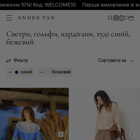
нижкою 10%! Код: WELCOME10
Перше замовлення зі з
Светри, гольфи, кардігани, худі синій,
Всі
Весна - Літо 2026
бежевий
Осінь-Зима 2026
OUTLET
Фільтр
Сортувати за
синій
бежевий
Всі
Повсякденний