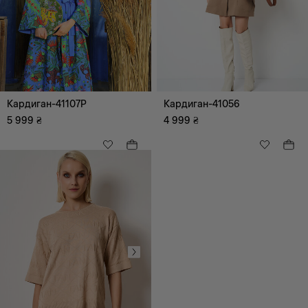
Одяг
Кардиган-41107P
Кардиган-41056
Верхній одяг
5 999
₴
4 999
₴
Комбінезони
Майки, топи
Спідниці
Сукні, сарафани
Блузи, туніки, сорочки
Брюки
Светри, гольфи,
кардігани, худі
Піджаки, жакети,
жилети
Шорти