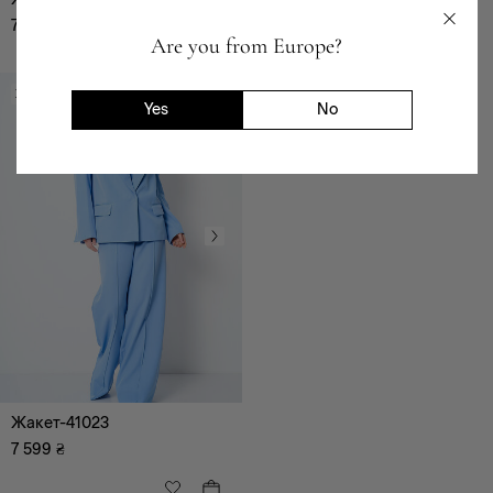
7 599
₴
3 599
₴
Are you from Europe?
ХІТ СЕЗОНУ
Yes
No
чорний
білий
сірий
блакитний
Жакет-41023
7 599
₴