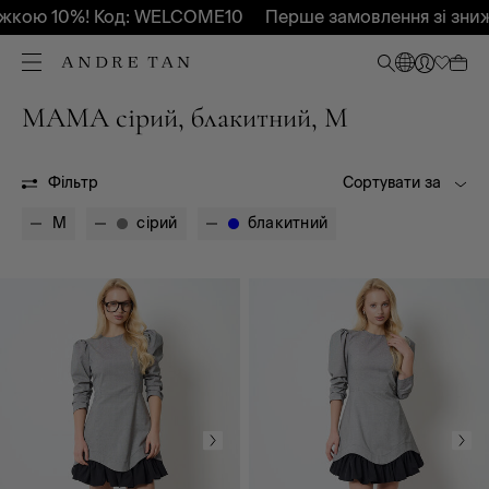
кою 10%! Код: WELCOME10
Перше замовлення зі зниж
MAMA сірий, блакитний, M
MAMA
MAMA
Фільтр
Сортувати за
M
сірий
блакитний