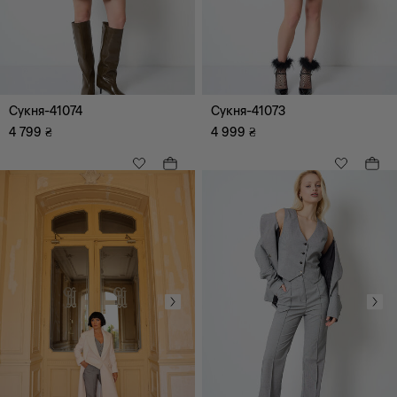
Сукня-41074
Сукня-41073
4 799
₴
4 999
₴
XS
S
M
L
XL
XXL
XXXL