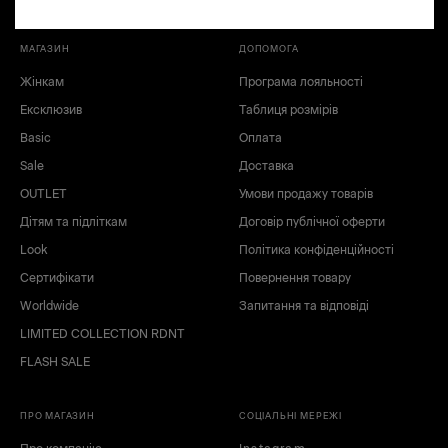
МАГАЗИН
ДОПОМОГА
Жінкам
Програма лояльності
Ексклюзив
Таблиця розмірів
XS
S
Basic
Оплата
M
L
XL
XXXL
Sale
Доставка
OUTLET
Умови продажу товарів
Дітям та підліткам
Договір публічної оферти
Look
Політика конфіденційності
Сертифікати
Повернення товару
Worldwide
Запитання та відповіді
LIMITED COLLECTION RDNT
FLASH SALE
чорний
коричневий
ПРО МАГАЗИН
СОЦІАЛЬНІ МЕРЕЖІ