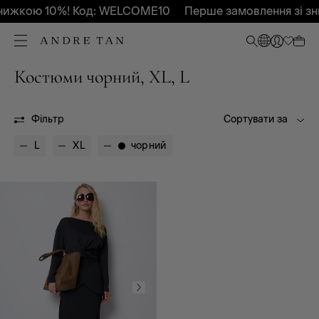
нижкою 10%! Код: WELCOME10
Перше замовлення зі з
Костюми чорний, XL, L
Всі
Весна - Літо 2026
Фільтр
Сортувати за
L
XL
чорний
Одяг
Верхній одяг
Комбінезони
Майки, топи
Спідниці