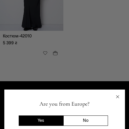
Сукні, сарафани
Блузи, туніки, сорочки
Брюки
Светри, гольфи,
кардігани, худі
Костюм-42010
Піджаки, жакети,
жилети
5 399
₴
Шорти
Футболки
Костюми
Вишиванки
Святкові образи
Джинсовий одяг
Bestseller
Корсети
Are you from Europe?
Yes
No