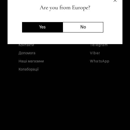
ПРО МАГАЗИН
СОЦІАЛЬНІ МЕРЕЖІ
Are you from Europe?
Про компанію
Instagram
Франшиза
Tiktok
Yes
No
Вакансії
Facebook
Блог
YouTube
Контакти
Telegram
Допомога
Viber
Наші магазини
WhatsApp
Колаборації