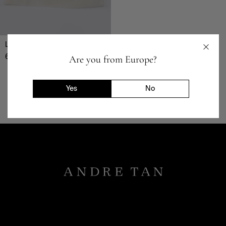
Шапка-31205
БР
699
₴
Are you from Europe?
Yes
No