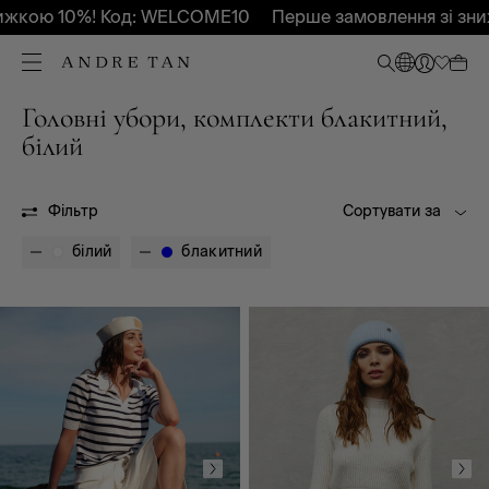
ижкою 10%! Код: WELCOME10
Перше замовлення зі зни
Головні убори, комплекти блакитний,
Всі
Весна - Літо 2026
білий
OUTLET
Фільтр
Сортувати за
білий
блакитний