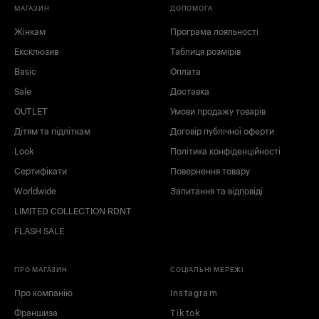
чорний
білий
МАГАЗИН
ДОПОМОГА
зелений
коричневий
Жінкам
Програма лояльності
сірий
синій
Ексклюзив
Таблиця розмірів
блакитний
рожевий
Basic
Оплата
Sale
Доставка
OUTLET
Умови продажу товарів
Дітям та підліткам
Договір публічної оферти
Look
Політика конфіденційності
Сертифікати
Повернення товару
Worldwide
Запитання та відповіді
LIMITED COLLECTION RDNT
FLASH SALE
ПРО МАГАЗИН
СОЦІАЛЬНІ МЕРЕЖІ
Про компанію
Instagram
Франшиза
Tiktok