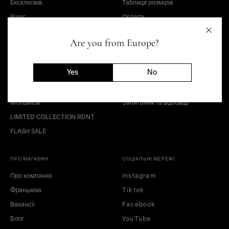
Ексклюзив
Таблиця розмірів
Basic
Оплата
Sale
Доставка
Are you from Europe?
OUTLET
Умови продажу товарів
Дітям та підліткам
Договір публічної оферти
Yes
No
Look
Політика конфіденційності
Сертифікати
Повернення товару
Worldwide
Запитання та відповіді
LIMITED COLLECTION RDNT
FLASH SALE
ПРО МАГАЗИН
СОЦІАЛЬНІ МЕРЕЖІ
Про компанію
Instagram
Франшиза
Tiktok
Вакансії
Facebook
Блог
YouTube