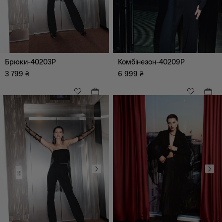
Брюки-40203P
Комбінезон-40209P
3 799
₴
6 999
₴
XS
S
M
L
XL
XXL
XXXL