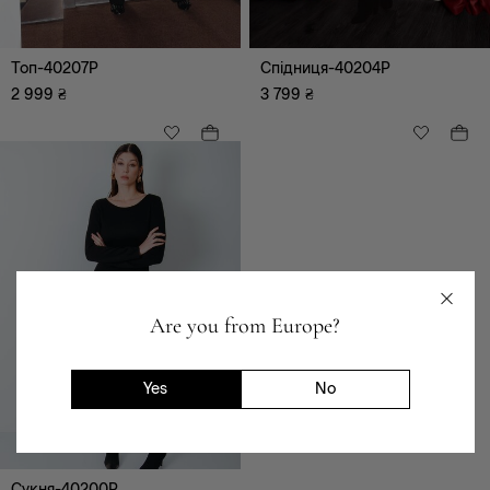
Топ-40207P
Спідниця-40204P
2 999
₴
3 799
₴
Are you from Europe?
Yes
No
чорний
Сукня-40200P