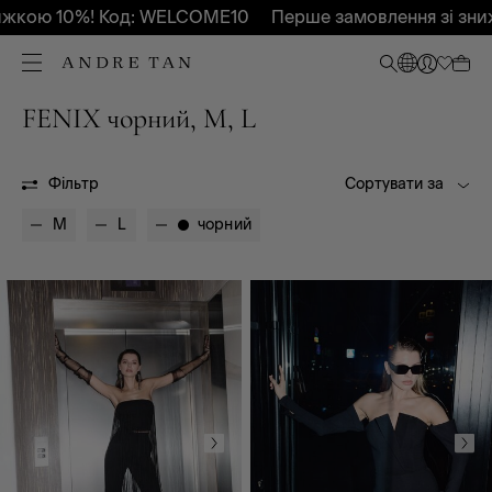
жкою 10%! Код: WELCOME10
Перше замовлення зі зниж
FENIX чорний, M, L
FENIX
FENIX
Фільтр
Сортувати за
M
L
чорний