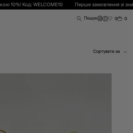
0%! Код: WELCOME10
Перше замовлення зі знижкою
Пошук
0
0
Сортувати за