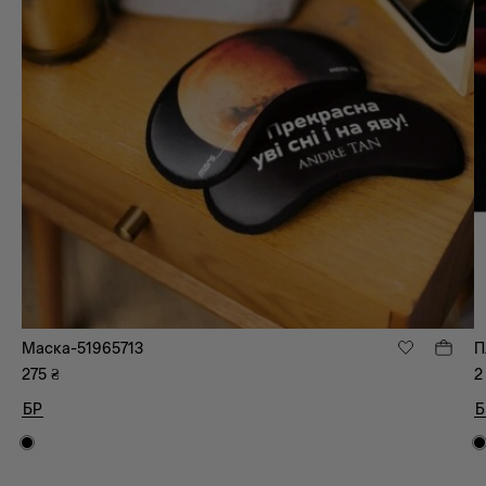
Маска-51965713
П
275
₴
2
БР
Б