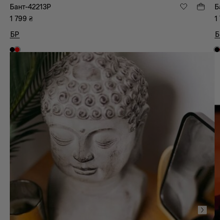
Бант-42213P
Б
1 799
₴
1
БР
Б