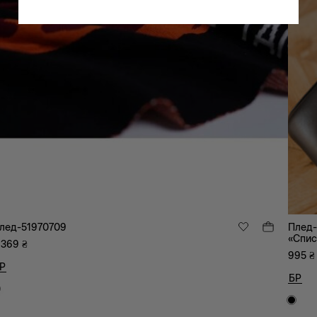
лед-51970709
Плед-
«Спис
 369
₴
995
₴
Р
БР