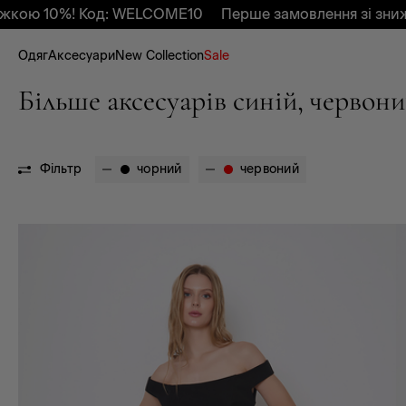
10%! Код: WELCOME10
Перше замовлення зі знижкою 
Одяг
Аксесуари
New Collection
Sale
Більше аксесуарів синій, червон
Фільтр
чорний
червоний