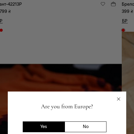
ант-42213P
Брело
 799
₴
399
₴
Р
БР
Are you from Europe?
Yes
No