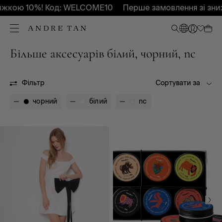
кою 10%! Код: WELCOME10
Перше замовлення зі зниж
Більше аксесуарів білий, чорний, nc
Всі
Весна - Літо 2025
Весна - Літо 2026
Осінь-Зима 2027
Без сезону
Фільтр
Сортувати за
чорний
білий
nc