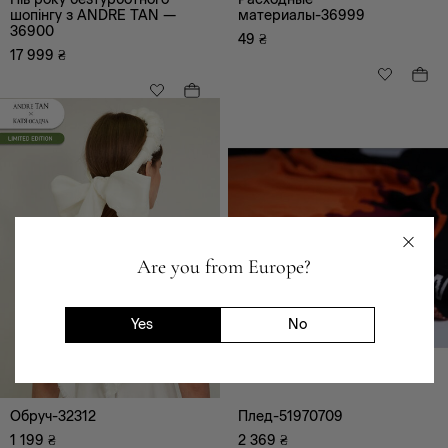
шопінгу з ANDRE TAN —
материалы-36999
36900
49
₴
17 999
₴
БР
ШТ.
Are you from Europe?
Yes
No
Обруч-32312
Плед-51970709
1 199
₴
2 369
₴