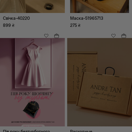
Рукавички, мітенки
Свічка-40220
Маска-51965713
899
₴
275
₴
Пів року безтурботного
Расходные