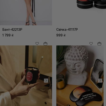
Бант-42213P
Свічка-41117P
1 799
₴
999
₴
Аксесуари
Ремені, Підтяжки
Хустки, шарфи
Більше аксесуарів
Сумки
Головні убори,
комплекти