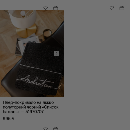
чорний
червоний
білий
сірий
nc
Плед-покривало на ліжко
полуторний чорний «Список
бажань» — 51970707
995
₴