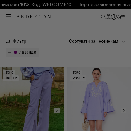
знижкою 10%! Код: WELCOME10
Перше замовлення зі з
XS
S
M
Фільтр
Сортувати за
: новинкам
лаванда
-50%
-50%
-1800 ₴
-2850 ₴