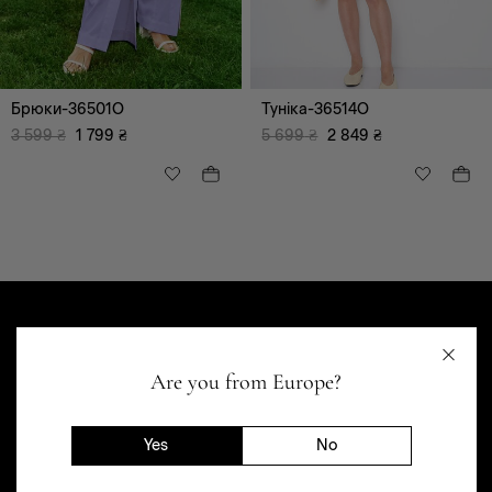
Брюки-36501O
Туніка-36514O
3 599
₴
1 799
₴
5 699
₴
2 849
₴
Are you from Europe?
чорний
червоний
білий
зелений
Yes
No
коричневий
сірий
синій
блакитний