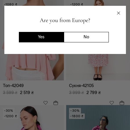
-1080 ₴
-1200 ₴
Are you from Europe?
Yes
No
чорний
червоний
білий
зелений
коричневий
сірий
синій
блакитний
рожевий
жовтий
бежевий
nc
лаванда
лайм
Топ-42049
Сукня-42105
золотий
3 599
₴
2 519
₴
3 999
₴
2 799
₴
-30%
-30%
-1200 ₴
-1800 ₴