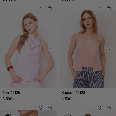
Топ-42125
Корсет-42123
3 599
₴
4 599
₴
-30%
-30%