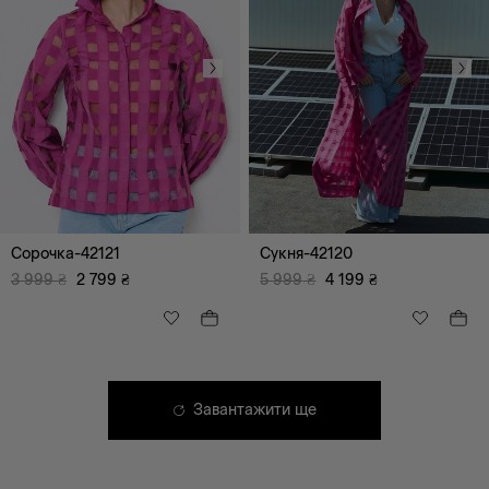
Сорочка-42121
Сукня-42120
3 999
₴
2 799
₴
5 999
₴
4 199
₴
Завантажити ще