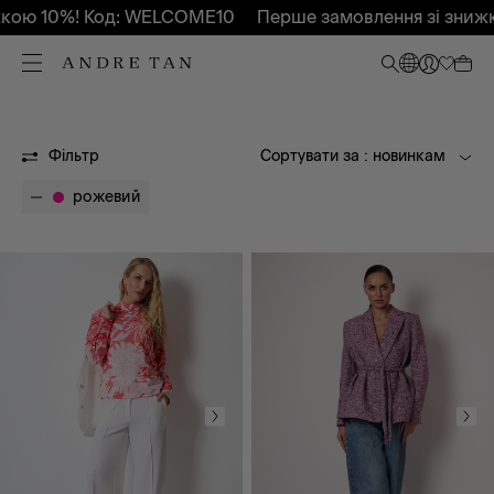
ю 10%! Код: WELCOME10
Перше замовлення зі знижкою
XS
S
M
L
Фільтр
Сортувати за
: новинкам
XL
XXL
рожевий
XXXL
XXS
БР