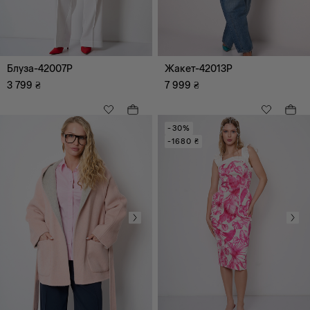
Блуза-42007P
Жакет-42013P
3 799
₴
7 999
₴
-30%
-1680 ₴