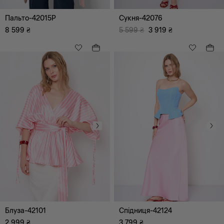
Пальто-42015P
Сукня-42076
8 599
₴
5 599
₴
3 919
₴
Блуза-42101
Спідниця-42124
2 999
₴
3 799
₴